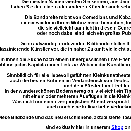
Die meisten Namen werden Sie kennen, aus dem F
haben Sie den einen oder anderen Künstler auch schon
Die Bandbreite reicht von Comedians und Kabare
immer wieder in Ihrem Wohnzimmer besuchen, bis
die sie vielleicht gar nicht in diesem Gen
oder noch dabei sind, sich ein großes Pub
Diese aufwendig produzierten Bildbände stellen Ih
faszinierende Künstler vor, die in naher Zukunft vielleicht 
m Ihnen die Suche nach einem unvergesslichen Live-Erlebnis
hluss jedes Kapitels einen Link zur Website der Künstleri
Sinnbildlich für alle liebevoll geführten Kleinkunsttheat
auch die besten Bühnen im Vierländereck von Deutsch
und dem Fürstentum Liechtens
In der wunderschönen Bodenseeregion, vielleicht ein Tip
mit einem oder mehreren Ausflügen in die Klein
Was nicht nur einen vergnüglichen Abend verspricht
auch noch eine kulinarische Verlocku
iese Bildbände und das neu erschienene, aktualisierte Ta
sind exklusiv hier in unserem
Shop
onl