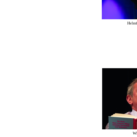
Helmf
Wl