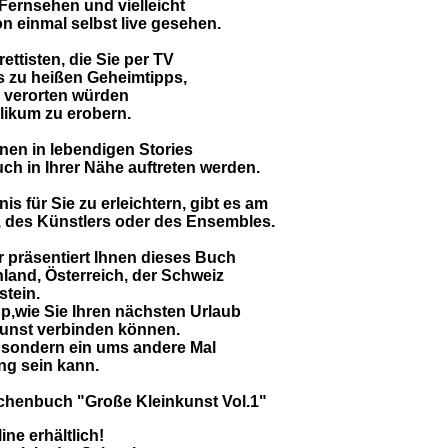
ernsehen und vielleicht
 einmal selbst live gesehen.
ttisten, die Sie per TV
 zu heißen Geheimtipps,
re verorten würden
likum zu erobern.
nen in lebendigen Stories
auch in Ihrer Nähe auftreten werden.
 für Sie zu erleichtern, gibt es am
n, des Künstlers oder des Ensembles.
er präsentiert Ihnen dieses Buch
land, Österreich, der Schweiz
tein.
p,wie Sie Ihren nächsten Urlaub
kunst verbinden können.
, sondern ein ums andere Mal
ng sein kann.
schenbuch "Große Kleinkunst Vol.1"
ine erhältlich!