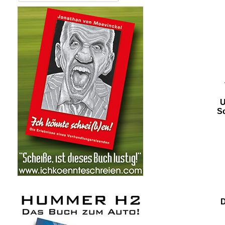
U
Sc
D