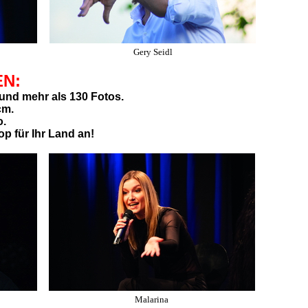
Gery Seidl
EN:
und mehr als 130 Fotos.
cm.
o.
op für Ihr Land an!
Malarina